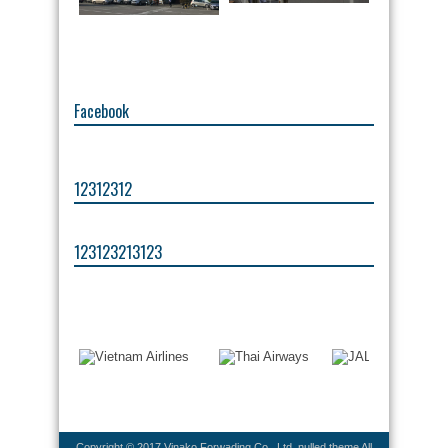
Facebook
12312312
123123213123
Copyright © 2017 Vinako Forwading Co., Ltd.
nulled theme
All