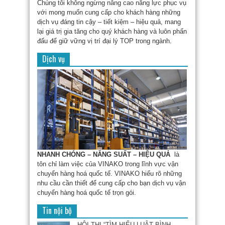
Chúng tôi không ngừng nâng cao năng lực phục vụ
với mong muốn cung cấp cho khách hàng những
dịch vụ đáng tin cậy – tiết kiệm – hiệu quả, mang
lại giá trị gia tăng cho quý khách hàng và luôn phấn
đấu để giữ vững vị trí đại lý TOP trong ngành.
Dịch vụ
NHANH CHÓNG – NĂNG SUẤT – HIỆU QUẢ
là
tôn chỉ làm việc của VINAKO trong lĩnh vực vận
chuyển hàng hoá quốc tế. VINAKO hiểu rõ những
nhu cầu cần thiết để cung cấp cho bạn dịch vụ vận
chuyển hàng hoá quốc tế trọn gói.
Tin nội bộ
HỘI THI “TÌM HIỂU LUẬT BÌNH