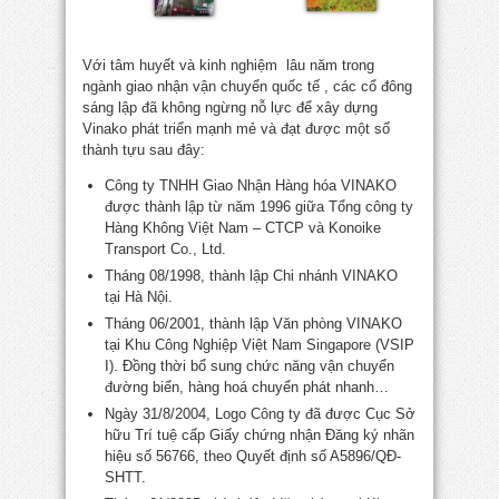
Với tâm huyết và kinh nghiệm lâu năm trong
ngành giao nhận vận chuyển quốc tế , các cổ đông
sáng lập đã không ngừng nỗ lực để xây dựng
Vinako phát triển mạnh mẻ và đạt được một số
thành tựu sau đây:
Công ty TNHH Giao Nhận Hàng hóa VINAKO
được thành lập từ năm 1996 giữa Tổng công ty
Hàng Không Việt Nam – CTCP và Konoike
Transport Co., Ltd.
Tháng 08/1998, thành lập Chi nhánh VINAKO
tại Hà Nội.
Tháng 06/2001, thành lập Văn phòng VINAKO
tại Khu Công Nghiệp Việt Nam Singapore (VSIP
I). Đồng thời bổ sung chức năng vận chuyển
đường biển, hàng hoá chuyển phát nhanh…
Ngày 31/8/2004, Logo Công ty đã được Cục Sở
hữu Trí tuệ cấp Giấy chứng nhận Đăng ký nhãn
hiệu số 56766, theo Quyết định số A5896/QĐ-
SHTT.